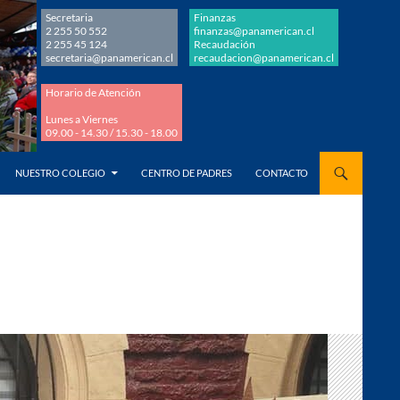
Secretaria
Finanzas
2 255 50 552
finanzas@panamerican.cl
2 255 45 124
Recaudación
secretaria@panamerican.cl
recaudacion@panamerican.cl
Horario de Atención
Lunes a Viernes
09.00 - 14.30 / 15.30 - 18.00
AL CONTENIDO
NUESTRO COLEGIO
CENTRO DE PADRES
CONTACTO