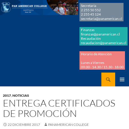
Secretaria
2 255 50 552
2 255 45 124
secretaria@panamerican.cl
Finanzas
finanzas@panamerican.cl
Recaudación
recaudacion@panamerican.cl
Horario de Atención
Lunes a Viernes
09.00 - 14.30 / 15.30 - 18.00
Buscar
Panamerican College
SALTAR
MENÚ
AL
PRINCI
2017
,
NOTICIAS
CONTENIDO
ENTREGA CERTIFICADOS
DE PROMOCIÓN
22 DICIEMBRE 2017
PANAMERICAN COLLEGE