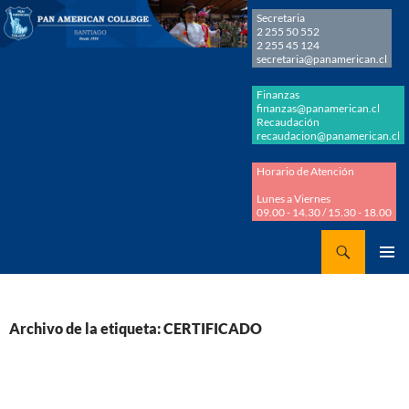
Secretaria
2 255 50 552
2 255 45 124
secretaria@panamerican.cl
Finanzas
finanzas@panamerican.cl
Recaudación
recaudacion@panamerican.cl
Horario de Atención
Lunes a Viernes
09.00 - 14.30 / 15.30 - 18.00
Buscar
Panamerican College
SALTAR
MENÚ
AL
PRINCI
CONTENIDO
Archivo de la etiqueta: CERTIFICADO