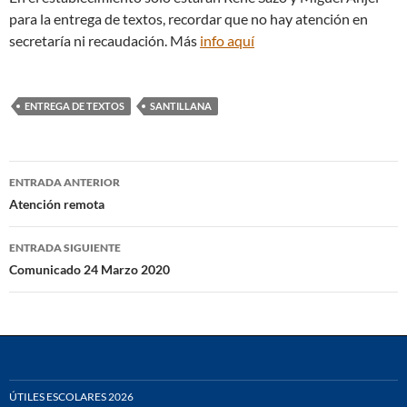
para la entrega de textos, recordar que no hay atención en
secretaría ni recaudación. Más
info aquí
ENTREGA DE TEXTOS
SANTILLANA
Navegación
ENTRADA ANTERIOR
de
Atención remota
entradas
ENTRADA SIGUIENTE
Comunicado 24 Marzo 2020
ÚTILES ESCOLARES 2026