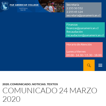
Secretaria
2 255 50 552
2 255 45 124
secretaria@panamerican.cl
Finanzas
finanzas@panamerican.cl
Recaudación
recaudacion@panamerican.cl
Horario de Atención
Lunes a Viernes
09.00 - 14.30 / 15.30 - 18.00
Buscar
Panamerican College
SALTAR
MENÚ
AL
PRINCI
CONTENIDO
2020
,
COMUNICADO
,
NOTICIAS
,
TEXTOS
COMUNICADO 24 MARZO
2020