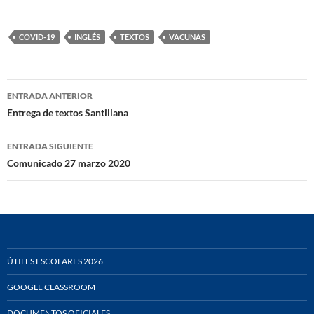
COVID-19
INGLÉS
TEXTOS
VACUNAS
Navegación
ENTRADA ANTERIOR
de
Entrega de textos Santillana
entradas
ENTRADA SIGUIENTE
Comunicado 27 marzo 2020
ÚTILES ESCOLARES 2026
GOOGLE CLASSROOM
DOCUMENTOS OFICIALES