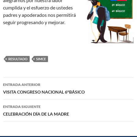
alegrarnos por nuestra labor
cumplida y el esfuerzo de ustedes
padres y apoderados nos permitirá
seguir progresando y mejorar.
RESULTADO
SIMCE
Navegación
ENTRADA ANTERIOR
de
VISITA CONGRESO NACIONAL 6°BÁSICO
entradas
ENTRADA SIGUIENTE
CELEBRACIÓN DÍA DE LA MADRE