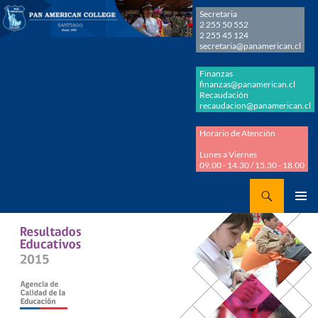
Secretaria
2 255 50 552
2 255 45 124
secretaria@panamerican.cl
Finanzas
finanzas@panamerican.cl
Recaudación
recaudacion@panamerican.cl
Horario de Atención
Lunes a Viernes
09.00 - 14.30 / 15.30 - 18.00
Buscar
Panamerican College
SALTAR
MENÚ
AL
PRINCI
CONTENIDO