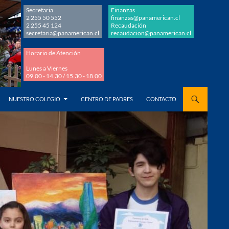
Secretaria
Finanzas
2 255 50 552
finanzas@panamerican.cl
2 255 45 124
Recaudación
secretaria@panamerican.cl
recaudacion@panamerican.cl
Horario de Atención
Lunes a Viernes
09.00 - 14.30 / 15.30 - 18.00
AL CONTENIDO
NUESTRO COLEGIO
CENTRO DE PADRES
CONTACTO