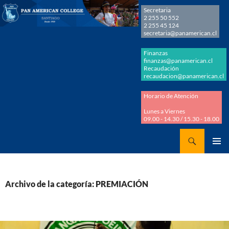
Secretaria
2 255 50 552
2 255 45 124
secretaria@panamerican.cl
Finanzas
finanzas@panamerican.cl
Recaudación
recaudacion@panamerican.cl
Horario de Atención
Lunes a Viernes
09.00 - 14.30 / 15.30 - 18.00
Buscar
Panamerican College
SALTAR
MENÚ
AL
PRINCI
CONTENIDO
Archivo de la categoría: PREMIACIÓN