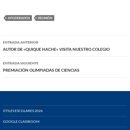
APODERADOS
REUNIÓN
Navegación
ENTRADA ANTERIOR
de
AUTOR DE «QUIQUE HACHE» VISITA NUESTRO COLEGIO
entradas
ENTRADA SIGUIENTE
PREMIACIÓN OLIMPIADAS DE CIENCIAS
ÚTILES ESCOLARES 2026
GOOGLE CLASSROOM