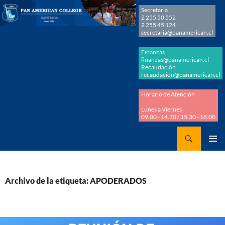
Secretaria
2 255 50 552
2 255 45 124
secretaria@panamerican.cl
Finanzas
finanzas@panamerican.cl
Recaudación
recaudacion@panamerican.cl
Horario de Atención
Lunes a Viernes
09.00 - 14.30 / 15.30 - 18.00
Buscar
Panamerican College
SALTAR
MENÚ
AL
PRINCI
CONTENIDO
Archivo de la etiqueta: APODERADOS