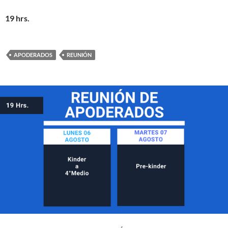
19 hrs.
APODERADOS
REUNIÓN