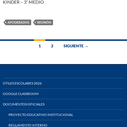
KINDER – 3˚ MEDIO
APODERADOS
REUNIÓN
Ir
1
2
SIGUIENTE →
a
las
entradas
ÚTILES ESCOLARES 2026
GOOGLE CLASSROOM
DOCUMENTOS OFICIALES
PROYECTO EDUCATIVO INSTITUCIONAL
REGLAMENTO INTERNO