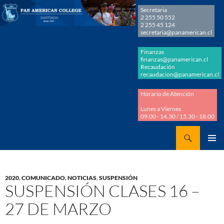
Secretaria
2 255 50 552
2 255 45 124
secretaria@panamerican.cl
Finanzas
finanzas@panamerican.cl
Recaudación
recaudacion@panamerican.cl
Horario de Atención
Lunes a Viernes
09.00 - 14.30 / 15.30 - 18.00
Buscar
Panamerican College
SALTAR
MENÚ
AL
PRINCI
CONTENIDO
2020
,
COMUNICADO
,
NOTICIAS
,
SUSPENSIÓN
SUSPENSIÓN CLASES 16 –
27 DE MARZO