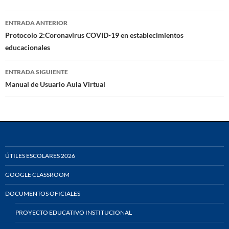
Navegación
ENTRADA ANTERIOR
de
Protocolo 2:Coronavirus COVID-19 en establecimientos
educacionales
entradas
ENTRADA SIGUIENTE
Manual de Usuario Aula Virtual
ÚTILES ESCOLARES 2026
GOOGLE CLASSROOM
DOCUMENTOS OFICIALES
PROYECTO EDUCATIVO INSTITUCIONAL