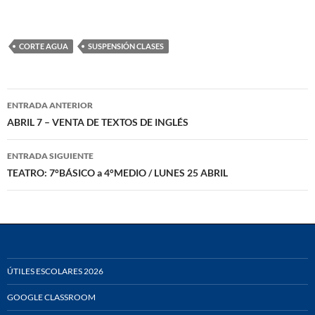
CORTE AGUA
SUSPENSIÓN CLASES
Navegación
ENTRADA ANTERIOR
de
ABRIL 7 – VENTA DE TEXTOS DE INGLÉS
entradas
ENTRADA SIGUIENTE
TEATRO: 7°BÁSICO a 4°MEDIO / LUNES 25 ABRIL
ÚTILES ESCOLARES 2026
GOOGLE CLASSROOM