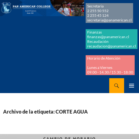
Secretaria
2 255 50 552
2 255 45 124
secretaria@panamerican.cl
Finanzas
finanzas@panamerican.cl
Recaudación
recaudacion@panamerican.cl
Horario de Atención
Lunes a Viernes
09.00 - 14.30 / 15.30 - 18.00
Buscar
Panamerican College
SALTAR
MENÚ
AL
PRINCI
CONTENIDO
Archivo de la etiqueta: CORTE AGUA