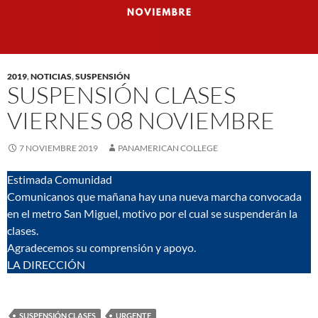
2019
,
NOTICIAS
,
SUSPENSIÓN
SUSPENSIÓN CLASES
VIERNES 08 NOVIEMBRE
7 NOVIEMBRE 2019
PANAMERICAN COLLEGE
Estimada Comunidad
Comunicanos que mañana hay una nueva marcha convocada
en el metro San Miguel, motivo por el cual se suspenderán la
clases.
Agradecemos su comprensión y apoyo.
LA DIRECCIÓN
SUSPENSIÓN CLASES
URGENTE