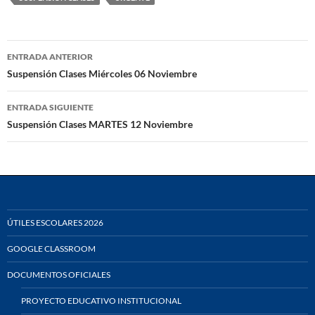
Navegación
ENTRADA ANTERIOR
de
Suspensión Clases Miércoles 06 Noviembre
entradas
ENTRADA SIGUIENTE
Suspensión Clases MARTES 12 Noviembre
ÚTILES ESCOLARES 2026
GOOGLE CLASSROOM
DOCUMENTOS OFICIALES
PROYECTO EDUCATIVO INSTITUCIONAL