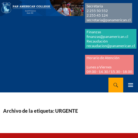
Secretaria
2 255 50 552
2 255 45 124
secretaria@panamerican.cl
Finanzas
finanzas@panamerican.cl
Recaudación
recaudacion@panamerican.cl
Horario de Atención
Lunes a Viernes
09.00 - 14.30 / 15.30 - 18.00
Buscar
Panamerican College
SALTAR
MENÚ
AL
PRINCI
CONTENIDO
Archivo de la etiqueta: URGENTE