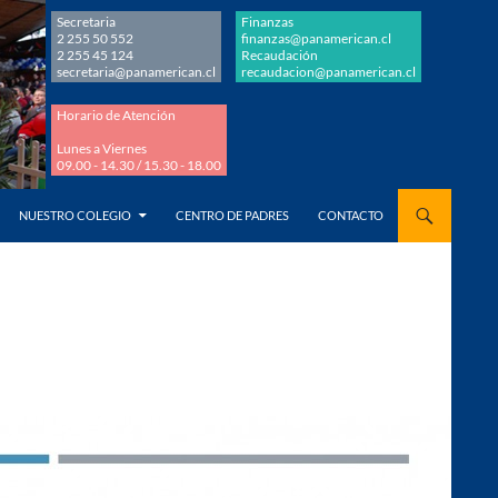
Secretaria
Finanzas
2 255 50 552
finanzas@panamerican.cl
2 255 45 124
Recaudación
secretaria@panamerican.cl
recaudacion@panamerican.cl
Horario de Atención
Lunes a Viernes
09.00 - 14.30 / 15.30 - 18.00
AL CONTENIDO
NUESTRO COLEGIO
CENTRO DE PADRES
CONTACTO