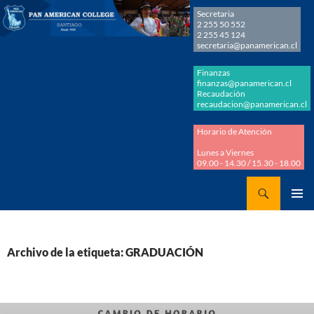
Secretaria
2 255 50 552
2 255 45 124
secretaria@panamerican.cl
Finanzas
finanzas@panamerican.cl
Recaudación
recaudacion@panamerican.cl
Horario de Atención
Lunes a Viernes
09.00 - 14.30 / 15.30 - 18.00
Buscar
Panamerican College
SALTAR
MENÚ
AL
PRINCI
CONTENIDO
Archivo de la etiqueta: GRADUACIÓN