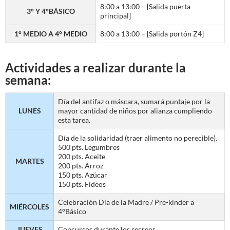
8:00 a 13:00 – [Salida puerta
3° Y 4°BÁSICO
principal]
1° MEDIO A 4° MEDIO
8:00 a 13:00 – [Salida portón Z4]
Actividades a realizar durante la
semana:
Día del antifaz o máscara, sumará puntaje por la
LUNES
mayor cantidad de niños por alianza cumpliendo
esta tarea.
Día de la solidaridad (traer alimento no perecible).
500 pts. Legumbres
200 pts. Aceite
MARTES
200 pts. Arroz
150 pts. Azúcar
150 pts. Fideos
Celebración Día de la Madre / Pre-kinder a
MIÉRCOLES
4°Básico
JUEVES
Concursos durante los recreos