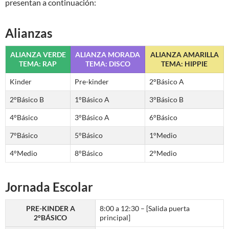
presentan a continuación:
Alianzas
ALIANZA VERDE
ALIANZA MORADA
ALIANZA AMARILLA
TEMA: RAP
TEMA: DISCO
TEMA: HIPPIE
Kinder
Pre-kinder
2°Básico A
2°Básico B
1°Básico A
3°Básico B
4°Básico
3°Básico A
6°Básico
7°Básico
5°Básico
1°Medio
4°Medio
8°Básico
2°Medio
Jornada Escolar
PRE-KINDER A
8:00 a 12:30 – [Salida puerta
2°BÁSICO
principal]