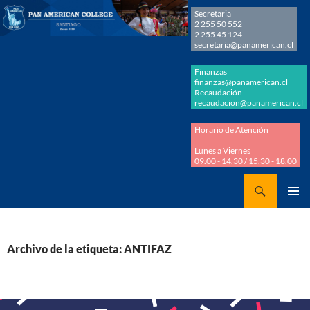
Secretaria
2 255 50 552
2 255 45 124
secretaria@panamerican.cl
Finanzas
finanzas@panamerican.cl
Recaudación
recaudacion@panamerican.cl
Horario de Atención
Lunes a Viernes
09.00 - 14.30 / 15.30 - 18.00
Buscar
Panamerican College
SALTAR
MENÚ
AL
PRINCI
CONTENIDO
Archivo de la etiqueta: ANTIFAZ