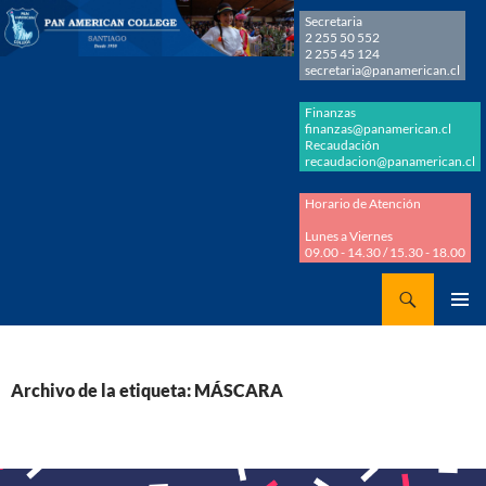
Secretaria
2 255 50 552
2 255 45 124
secretaria@panamerican.cl
Finanzas
finanzas@panamerican.cl
Recaudación
recaudacion@panamerican.cl
Horario de Atención
Lunes a Viernes
09.00 - 14.30 / 15.30 - 18.00
Buscar
Panamerican College
SALTAR
MENÚ
AL
PRINCI
CONTENIDO
Archivo de la etiqueta: MÁSCARA