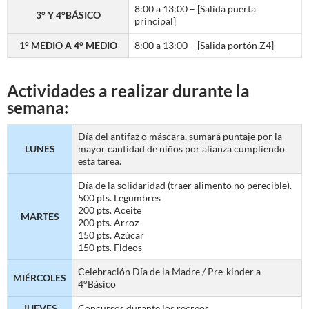
8:00 a 13:00 – [Salida puerta
3° Y 4°BÁSICO
principal]
1° MEDIO A 4° MEDIO
8:00 a 13:00 – [Salida portón Z4]
Actividades a realizar durante la
semana:
Día del antifaz o máscara, sumará puntaje por la
LUNES
mayor cantidad de niños por alianza cumpliendo
esta tarea.
Día de la solidaridad (traer alimento no perecible).
500 pts. Legumbres
200 pts. Aceite
MARTES
200 pts. Arroz
150 pts. Azúcar
150 pts. Fideos
Celebración Día de la Madre / Pre-kinder a
MIÉRCOLES
4°Básico
JUEVES
Concursos durante los recreos