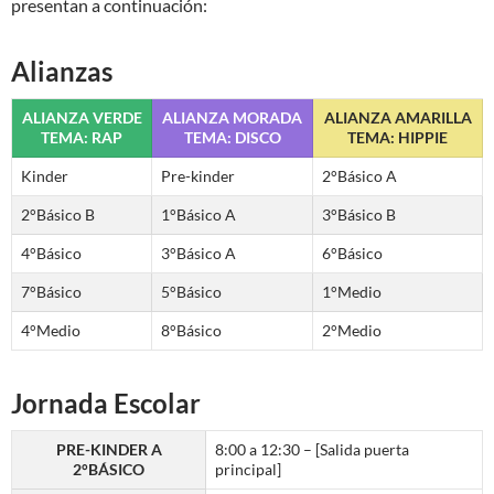
presentan a continuación:
Alianzas
ALIANZA VERDE
ALIANZA MORADA
ALIANZA AMARILLA
TEMA: RAP
TEMA: DISCO
TEMA: HIPPIE
Kinder
Pre-kinder
2°Básico A
2°Básico B
1°Básico A
3°Básico B
4°Básico
3°Básico A
6°Básico
7°Básico
5°Básico
1°Medio
4°Medio
8°Básico
2°Medio
Jornada Escolar
PRE-KINDER A
8:00 a 12:30 – [Salida puerta
2°BÁSICO
principal]