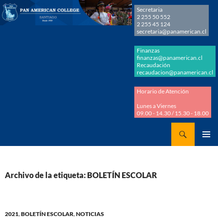
Secretaria
2 255 50 552
2 255 45 124
secretaria@panamerican.cl
Finanzas
finanzas@panamerican.cl
Recaudación
recaudacion@panamerican.cl
Horario de Atención
Lunes a Viernes
09.00 - 14.30 / 15.30 - 18.00
Buscar
Panamerican College
SALTAR
MENÚ
AL
PRINCI
CONTENIDO
Archivo de la etiqueta: BOLETÍN ESCOLAR
2021
,
BOLETÍN ESCOLAR
,
NOTICIAS