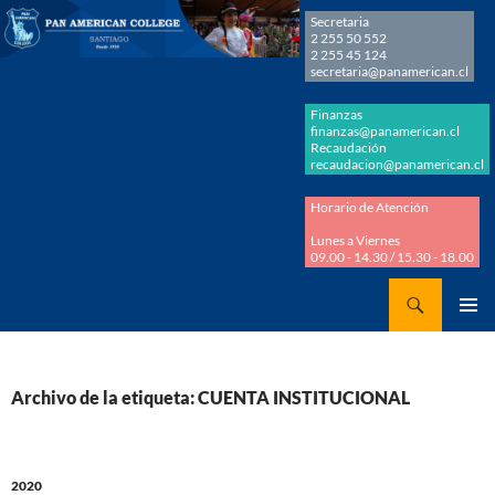
Secretaria
2 255 50 552
2 255 45 124
secretaria@panamerican.cl
Finanzas
finanzas@panamerican.cl
Recaudación
recaudacion@panamerican.cl
Horario de Atención
Lunes a Viernes
09.00 - 14.30 / 15.30 - 18.00
Buscar
Panamerican College
SALTAR
MENÚ
AL
PRINCI
CONTENIDO
Archivo de la etiqueta: CUENTA INSTITUCIONAL
2020