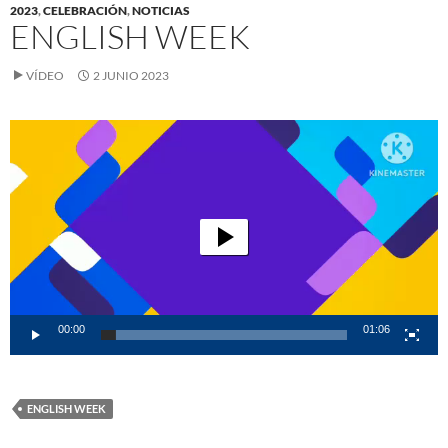
2023
,
CELEBRACIÓN
,
NOTICIAS
ENGLISH WEEK
VÍDEO
2 JUNIO 2023
Reproductor
de
vídeo
00:00
01:06
ENGLISH WEEK