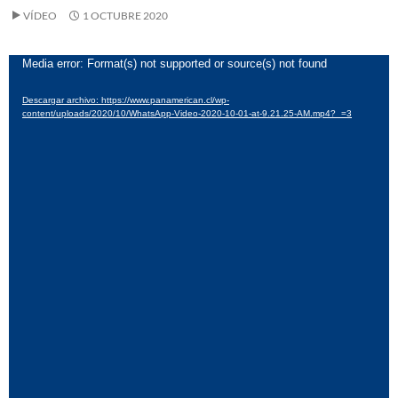
VÍDEO
1 OCTUBRE 2020
Reproductor
Media error: Format(s) not supported or source(s) not found
de
Descargar archivo: https://www.panamerican.cl/wp-
vídeo
content/uploads/2020/10/WhatsApp-Video-2020-10-01-at-9.21.25-AM.mp4?_=3