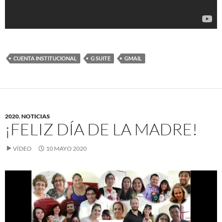
CUENTA INSTITUCIONAL
G SUITE
GMAIL
2020
,
NOTICIAS
¡FELIZ DÍA DE LA MADRE!
VÍDEO
10 MAYO 2020
Reproductor
de
vídeo