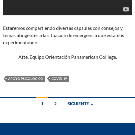
Estaremos compartiendo diversas cápsulas con consejos y
temas atingentes a la situación de emergencia que estamos
experimentando.
Atte. Equipo Orientación Panamerican Colllege.
APOYO PSICOLÓGICO
COVID-19
Ir
1
2
SIGUIENTE →
a
las
entradas