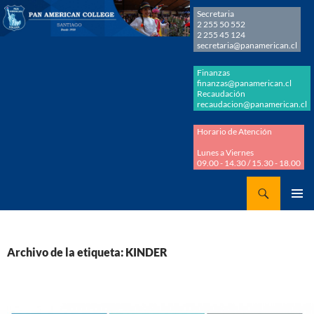
Secretaria
2 255 50 552
2 255 45 124
secretaria@panamerican.cl
Finanzas
finanzas@panamerican.cl
Recaudación
recaudacion@panamerican.cl
Horario de Atención
Lunes a Viernes
09.00 - 14.30 / 15.30 - 18.00
Buscar
Panamerican College
SALTAR
MENÚ
AL
PRINCI
CONTENIDO
Archivo de la etiqueta: KINDER