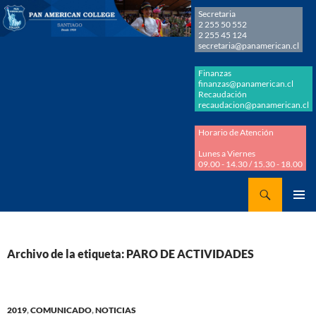
Secretaria
2 255 50 552
2 255 45 124
secretaria@panamerican.cl
Finanzas
finanzas@panamerican.cl
Recaudación
recaudacion@panamerican.cl
Horario de Atención
Lunes a Viernes
09.00 - 14.30 / 15.30 - 18.00
Buscar
Panamerican College
SALTAR
MENÚ
AL
PRINCI
CONTENIDO
Archivo de la etiqueta: PARO DE ACTIVIDADES
2019
,
COMUNICADO
,
NOTICIAS