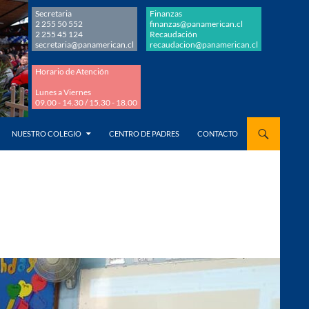
Secretaria
Finanzas
2 255 50 552
finanzas@panamerican.cl
2 255 45 124
Recaudación
secretaria@panamerican.cl
recaudacion@panamerican.cl
Horario de Atención
Lunes a Viernes
09.00 - 14.30 / 15.30 - 18.00
AL CONTENIDO
NUESTRO COLEGIO
CENTRO DE PADRES
CONTACTO