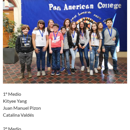
1º Medio
Kityee Yang
Juan Manuel Pizon
Catalina Valdés
2° Medio