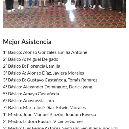
Mejor Asistencia
1º Básico: Alonso González, Emilia Antoine
2º Básico A: Miguel Delgado
2º Básico B: Florencia Lamilla
3º Básico A: Alonso Díaz, Javiera Morales
3º Básico B: Gustavo Castañeda, Tomás Ramírez
4º Básico: Alexander Domínguez, Derick yang
5º Básico: Amaya Castañeda
6º Básico: Anastassia Jara
7º Básico: María José Díaz, Edwin Morales
1º Medio: Juan Manuel Pinzón, Joaquín Reveco
2º Medio: Isidora Bustos, Vicente Gómez
3º Medio: Luis Felipe Astorga, Santiago Sepúlveda, Rodrigo