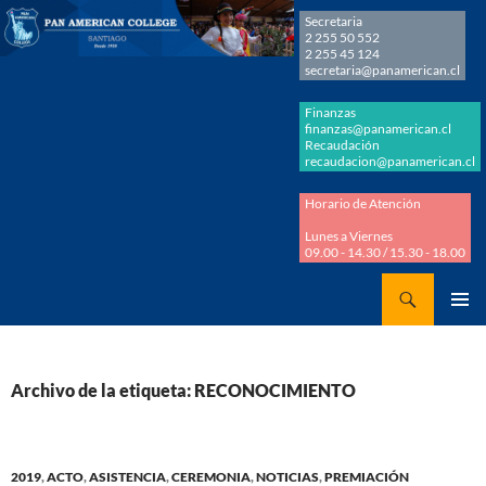
Secretaria
2 255 50 552
2 255 45 124
secretaria@panamerican.cl
Finanzas
finanzas@panamerican.cl
Recaudación
recaudacion@panamerican.cl
Horario de Atención
Lunes a Viernes
09.00 - 14.30 / 15.30 - 18.00
Buscar
Panamerican College
SALTAR
MENÚ
AL
PRINCI
CONTENIDO
Archivo de la etiqueta: RECONOCIMIENTO
2019
,
ACTO
,
ASISTENCIA
,
CEREMONIA
,
NOTICIAS
,
PREMIACIÓN