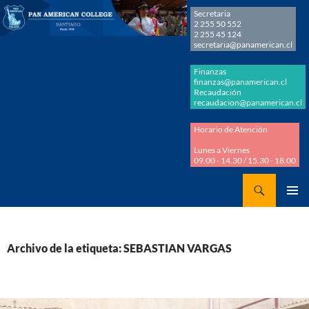
Secretaria
2 255 50 552
2 255 45 124
secretaria@panamerican.cl
Finanzas
finanzas@panamerican.cl
Recaudación
recaudacion@panamerican.cl
Horario de Atención
Lunes a Viernes
09.00 - 14.30 / 15.30 - 18.00
Buscar
Panamerican College
SALTAR
MENÚ
AL
PRINCI
CONTENIDO
Archivo de la etiqueta: SEBASTIAN VARGAS