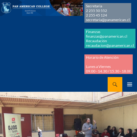
Secretaria
2 255 50 552
2 255 45 124
secretaria@panamerican.cl
Finanzas
finanzas@panamerican.cl
Recaudación
recaudacion@panamerican.cl
Horario de Atención
Lunes a Viernes
09.00 - 14.30 / 15.30 - 18.00
Buscar
Panamerican College
SALTAR
MENÚ
AL
PRINCI
CONTENIDO