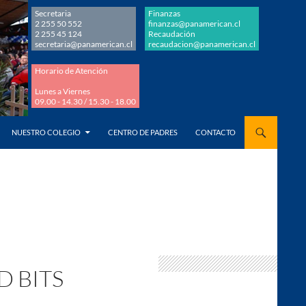
Secretaria
Finanzas
2 255 50 552
finanzas@panamerican.cl
2 255 45 124
Recaudación
secretaria@panamerican.cl
recaudacion@panamerican.cl
Horario de Atención
Lunes a Viernes
09.00 - 14.30 / 15.30 - 18.00
AL CONTENIDO
NUESTRO COLEGIO
CENTRO DE PADRES
CONTACTO
D BITS