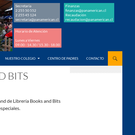
Secretaria
Finanzas
2 255 50 552
finanzas@panamerican.cl
2 255 45 124
Recaudación
secretaria@panamerican.cl
recaudacion@panamerican.cl
Horario de Atención
Lunes a Viernes
09.00 - 14.30 / 15.30 - 18.00
AL CONTENIDO
NUESTRO COLEGIO
CENTRO DE PADRES
CONTACTO
D BITS
and de Librería Books and Bits
speciales.