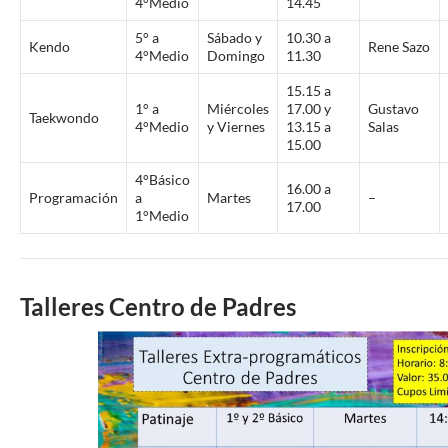
4°Medio
14.45
5° a
Sábado y
10.30 a
Kendo
Rene Sazo
4°Medio
Domingo
11.30
15.15 a
1° a
Miércoles
17.00 y
Gustavo
Taekwondo
4°Medio
y Viernes
13.15 a
Salas
15.00
4°Básico
16.00 a
Programación
a
Martes
–
17.00
1°Medio
Talleres Centro de Padres