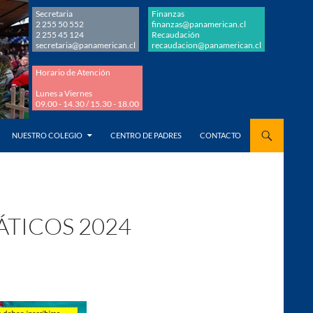
Secretaria
Finanzas
2 255 50 552
finanzas@panamerican.cl
2 255 45 124
Recaudación
secretaria@panamerican.cl
recaudacion@panamerican.cl
Horario de Atención
Lunes a Viernes
09.00 - 14.30 / 15.30 - 18.00
AL CONTENIDO
NUESTRO COLEGIO
CENTRO DE PADRES
CONTACTO
TICOS 2024