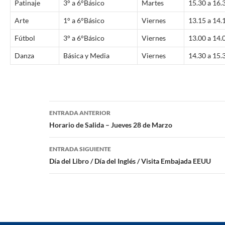
Patinaje
3° a 6°Básico
Martes
15.30 a 16.
Arte
1° a 6°Básico
Viernes
13.15 a 14.
Fútbol
3° a 6°Básico
Viernes
13.00 a 14.
Danza
Básica y Media
Viernes
14.30 a 15.
Navegación
ENTRADA ANTERIOR
de
Horario de Salida – Jueves 28 de Marzo
entradas
ENTRADA SIGUIENTE
Día del Libro / Día del Inglés / Visita Embajada EEUU