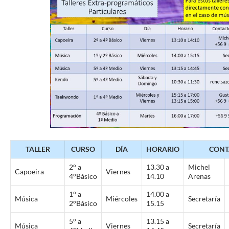
TALLER
CURSO
DÍA
HORARIO
CONT
2° a
13.30 a
Michel
Capoeira
Viernes
4°Básico
14.10
Arenas
1° a
14.00 a
Música
Miércoles
Secretaría
2°Básico
15.15
5° a
13.15 a
Música
Viernes
Secretaría