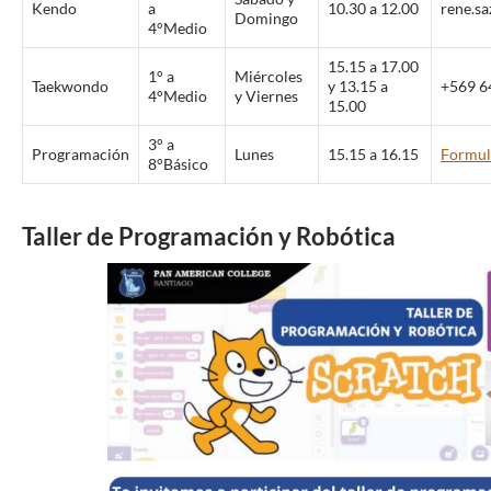
Kendo
a
10.30 a 12.00
rene.s
Domingo
4°Medio
15.15 a 17.00
1° a
Miércoles
Taekwondo
y 13.15 a
+569 6
4°Medio
y Viernes
15.00
3° a
Programación
Lunes
15.15 a 16.15
Formula
8°Básico
Taller de Programación y Robótica