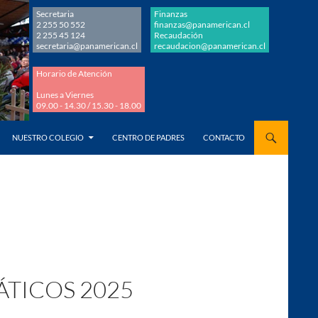
Secretaria
Finanzas
2 255 50 552
finanzas@panamerican.cl
2 255 45 124
Recaudación
secretaria@panamerican.cl
recaudacion@panamerican.cl
Horario de Atención
Lunes a Viernes
09.00 - 14.30 / 15.30 - 18.00
AL CONTENIDO
NUESTRO COLEGIO
CENTRO DE PADRES
CONTACTO
TICOS 2025