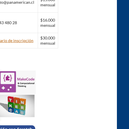
azo@panamerican.cl
mensual
$16.000
43 480 28
mensual
$30.000
rio de inscripción
mensual