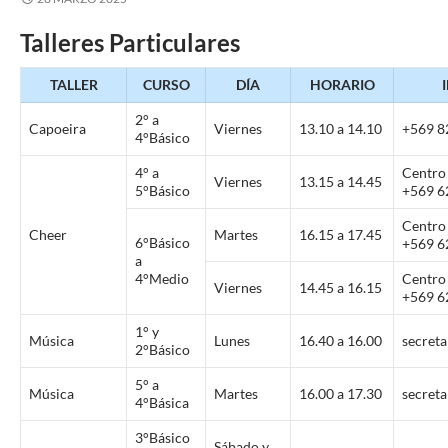
Talleres Particulares
TALLER
CURSO
DÍA
HORARIO
2° a
Capoeira
Viernes
13.10 a 14.10
+569 8
4°Básico
4° a
Centro
Viernes
13.15 a 14.45
5°Básico
+569 6
Centro
Cheer
Martes
16.15 a 17.45
6°Básico
+569 6
a
4°Medio
Centro
Viernes
14.45 a 16.15
+569 6
1° y
Música
Lunes
16.40 a 16.00
secret
2°Básico
5° a
Música
Martes
16.00 a 17.30
secret
4°Básica
3°Básico
Sábado y