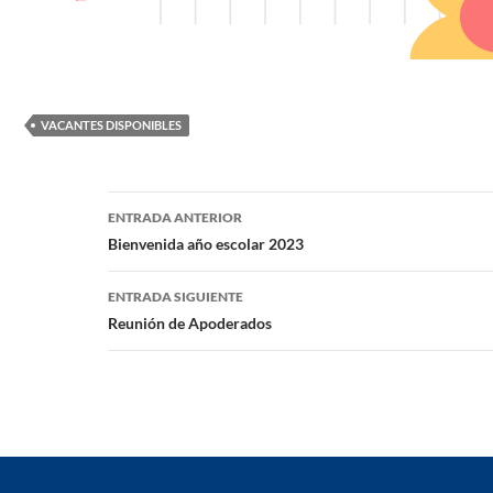
VACANTES DISPONIBLES
Navegación
ENTRADA ANTERIOR
de
Bienvenida año escolar 2023
entradas
ENTRADA SIGUIENTE
Reunión de Apoderados