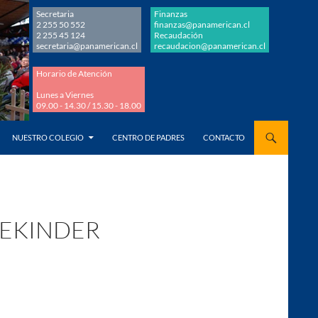
Secretaria
Finanzas
2 255 50 552
finanzas@panamerican.cl
2 255 45 124
Recaudación
secretaria@panamerican.cl
recaudacion@panamerican.cl
Horario de Atención
Lunes a Viernes
09.00 - 14.30 / 15.30 - 18.00
AL CONTENIDO
NUESTRO COLEGIO
CENTRO DE PADRES
CONTACTO
REKINDER