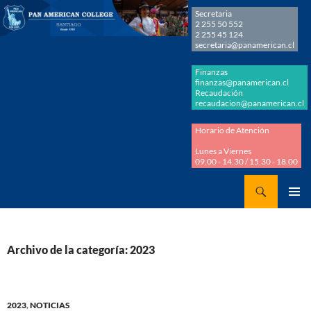
Secretaria
2 255 50 552
2 255 45 124
secretaria@panamerican.cl
Finanzas
finanzas@panamerican.cl
Recaudación
recaudacion@panamerican.cl
Horario de Atención
Lunes a Viernes
09.00 - 14.30 / 15.30 - 18.00
Buscar
Panamerican College
SALTAR
MENÚ
AL
PRINCI
CONTENIDO
Archivo de la categoría: 2023
2023
,
NOTICIAS