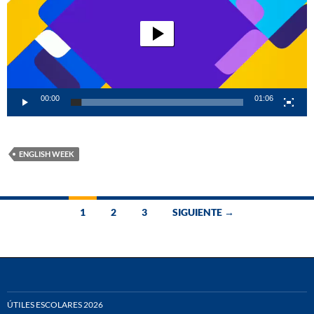
00:00
01:06
ENGLISH WEEK
Ir
1
2
3
SIGUIENTE →
a
las
entradas
ÚTILES ESCOLARES 2026