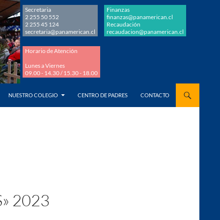
Secretaria
Finanzas
2 255 50 552
finanzas@panamerican.cl
2 255 45 124
Recaudación
secretaria@panamerican.cl
recaudacion@panamerican.cl
Horario de Atención
Lunes a Viernes
09.00 - 14.30 / 15.30 - 18.00
AL CONTENIDO
NUESTRO COLEGIO
CENTRO DE PADRES
CONTACTO
» 2023