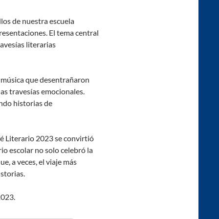
illos de nuestra escuela
presentaciones. El tema central
avesías literarias
 y música que desentrañaron
 las travesías emocionales.
ndo historias de
fé Literario 2023 se convirtió
rio escolar no solo celebró la
e, a veces, el viaje más
storias.
2023.