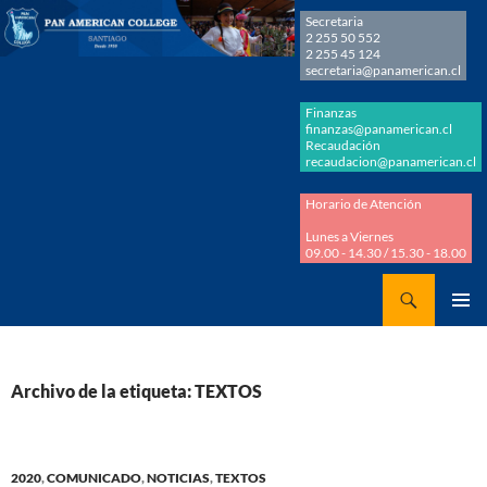
Secretaria
2 255 50 552
2 255 45 124
secretaria@panamerican.cl
Finanzas
finanzas@panamerican.cl
Recaudación
recaudacion@panamerican.cl
Horario de Atención
Lunes a Viernes
09.00 - 14.30 / 15.30 - 18.00
Buscar
Panamerican College
SALTAR
MENÚ
AL
PRINCI
CONTENIDO
Archivo de la etiqueta: TEXTOS
2020
,
COMUNICADO
,
NOTICIAS
,
TEXTOS