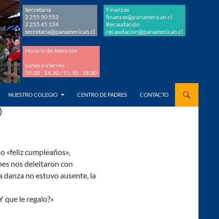
Secretaria
Finanzas
2 255 50 552
finanzas@panamerican.cl
2 255 45 124
Recaudación
secretaria@panamerican.cl
recaudacion@panamerican.cl
Horario de Atención
Lunes a Viernes
09.00 - 14.30 / 15.30 - 18.00
AL CONTENIDO
NUESTRO COLEGIO
CENTRO DE PADRES
CONTACTO
O
año «feliz cumpleaños»,
nes nos deleitaron con
la danza no estuvo ausente, la
Y que le regalo?»