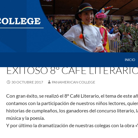
SALTAR 
INICIO
2017
,
CAFE LITERARIO
,
NOTICIAS
EXITOSO 8º CAFÉ LITERARI
30 OCTUBRE 2017
PANAMERICAN COLLEGE
Con gran éxito, se realizó el 8º Café Literario, el tema de este 
contamos con la participación de nuestros niños lectores, quie
historias de cumpleaños, los ganadores del concurso literario, 
música y la poesía.
Y por último la dramatización de nuestras colegas con la obra «