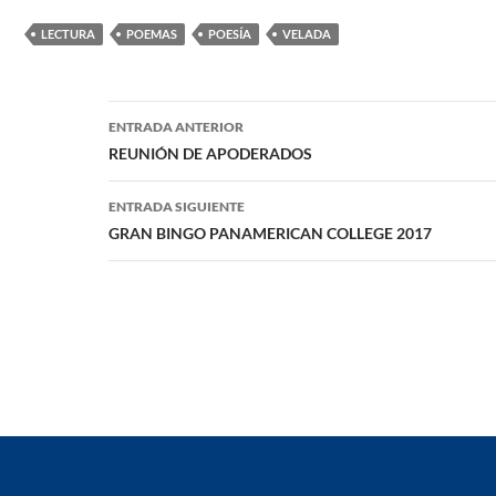
LECTURA
POEMAS
POESÍA
VELADA
Navegación
ENTRADA ANTERIOR
de
REUNIÓN DE APODERADOS
entradas
ENTRADA SIGUIENTE
GRAN BINGO PANAMERICAN COLLEGE 2017