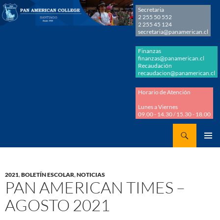
Secretaria
2 255 50 552
2 255 45 124
secretaria@panamerican.cl
Finanzas
finanzas@panamerican.cl
Recaudación
recaudacion@panamerican.cl
Horario de Atención
Lunes a Viernes
09.00 - 14.30 / 15.30 - 18.00
Buscar
Panamerican College
SALTAR
MENÚ
AL
PRINCI
CONTENIDO
2021
,
BOLETÍN ESCOLAR
,
NOTICIAS
PAN AMERICAN TIMES –
AGOSTO 2021