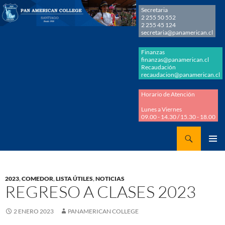
Secretaria
2 255 50 552
2 255 45 124
secretaria@panamerican.cl
Finanzas
finanzas@panamerican.cl
Recaudación
recaudacion@panamerican.cl
Horario de Atención
Lunes a Viernes
09.00 - 14.30 / 15.30 - 18.00
Buscar
Panamerican College
SALTAR
MENÚ
AL
PRINCI
CONTENIDO
2023
,
COMEDOR
,
LISTA ÚTILES
,
NOTICIAS
REGRESO A CLASES 2023
2 ENERO 2023
PANAMERICAN COLLEGE