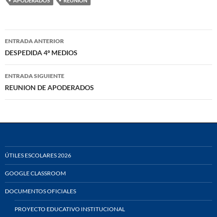
APODERADOS
REUNIÓN
Navegación
ENTRADA ANTERIOR
de
DESPEDIDA 4º MEDIOS
entradas
ENTRADA SIGUIENTE
REUNION DE APODERADOS
ÚTILES ESCOLARES 2026
GOOGLE CLASSROOM
DOCUMENTOS OFICIALES
PROYECTO EDUCATIVO INSTITUCIONAL