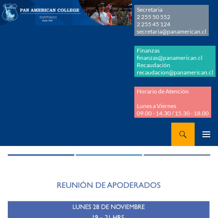
Secretaria
2 255 50 552
2 255 45 124
secretaria@panamerican.cl
Finanzas
finanzas@panamerican.cl
Recaudación
recaudacion@panamerican.cl
Horario de Atención
Lunes a Viernes
09.00 - 14.30 / 15.30 - 18.00
Buscar
Panamerican College
SALTAR
MENÚ
AL
PRINCI
CONTENIDO