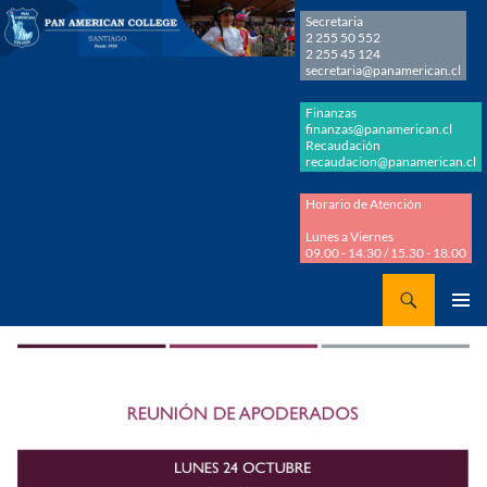
Secretaria
2 255 50 552
2 255 45 124
secretaria@panamerican.cl
Finanzas
finanzas@panamerican.cl
Recaudación
recaudacion@panamerican.cl
Horario de Atención
Lunes a Viernes
09.00 - 14.30 / 15.30 - 18.00
Buscar
Panamerican College
SALTAR
MENÚ
AL
PRINCI
CONTENIDO