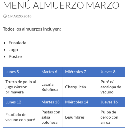
MENÚ ALMUERZO MARZO
1 MARZO 2018
Todos los almuerzos incluyen:
Ensalada
Jugo
Postre
Lunes 5
Martes 6
Miércoles 7
Jueves 8
Trutro de pollo al
Puré c/
Lasaña
jugo c/arroz
Charquicán
escalopa de
Boloñesa
primavera
vacuno
Lunes 12
Martes 13
Miércoles 14
Jueves 16
Pastas con
Pulpa de
Estofado de
salsa
Legumbres
cerdo con
vacuno con puré
boloñesa
arroz