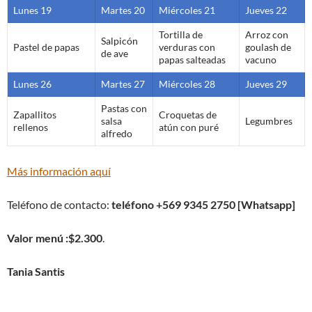
Lunes 19
Martes 20
Miércoles 21
Jueves 22
Tortilla de
Arroz con
Salpicón
Pastel de papas
verduras con
goulash de
de ave
papas salteadas
vacuno
Lunes 26
Martes 27
Miércoles 28
Jueves 29
Pastas con
Zapallitos
Croquetas de
salsa
Legumbres
rellenos
atún con puré
alfredo
Más información aquí
Teléfono de contacto:
teléfono +569 9345 2750 [Whatsapp]
Valor menú :$2.300
.
Tania Santis