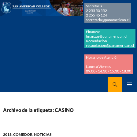
Secretaria
2 255 50 552
2 255 45 124
secretaria@panamerican.cl
Finanzas
finanzas@panamerican.cl
Recaudación
recaudacion@panamerican.cl
Horario de Atención
Lunes a Viernes
09.00 - 14.30 / 15.30 - 18.00
Buscar
Panamerican College
SALTAR
MENÚ
AL
PRINCI
CONTENIDO
Archivo de la etiqueta: CASINO
2018
,
COMEDOR
,
NOTICIAS