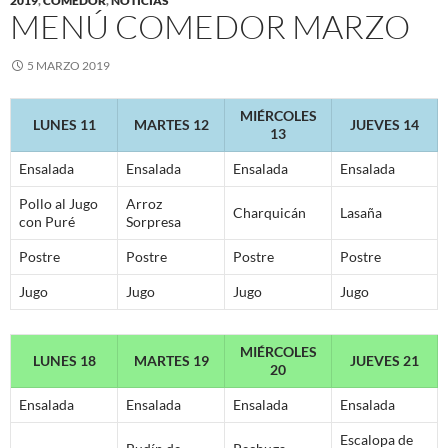
2019
,
COMEDOR
,
NOTICIAS
MENÚ COMEDOR MARZO
5 MARZO 2019
MIÉRCOLES
LUNES 11
MARTES 12
JUEVES 14
13
Ensalada
Ensalada
Ensalada
Ensalada
Pollo al Jugo
Arroz
Charquicán
Lasaña
con Puré
Sorpresa
Postre
Postre
Postre
Postre
Jugo
Jugo
Jugo
Jugo
MIÉRCOLES
LUNES 18
MARTES 19
JUEVES 21
20
Ensalada
Ensalada
Ensalada
Ensalada
Escalopa de