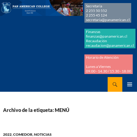
Secretaria
2 255 50 552
2 255 45 124
secretaria@panamerican.cl
Finanzas
finanzas@panamerican.cl
Recaudación
recaudacion@panamerican.cl
Horario de Atención
Lunes a Viernes
09.00 - 14.30 / 15.30 - 18.00
Buscar
Panamerican College
SALTAR
MENÚ
AL
PRINCI
CONTENIDO
Archivo de la etiqueta: MENÚ
2022
,
COMEDOR
,
NOTICIAS