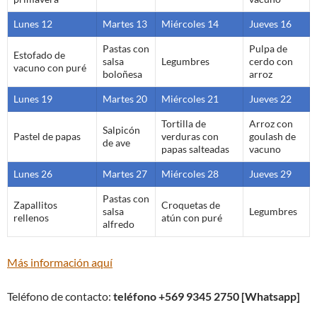
Lunes 12
Martes 13
Miércoles 14
Jueves 16
Pastas con
Pulpa de
Estofado de
salsa
Legumbres
cerdo con
vacuno con puré
boloñesa
arroz
Lunes 19
Martes 20
Miércoles 21
Jueves 22
Tortilla de
Arroz con
Salpicón
Pastel de papas
verduras con
goulash de
de ave
papas salteadas
vacuno
Lunes 26
Martes 27
Miércoles 28
Jueves 29
Pastas con
Zapallitos
Croquetas de
salsa
Legumbres
rellenos
atún con puré
alfredo
Más información aquí
Teléfono de contacto:
teléfono +569 9345 2750 [Whatsapp]