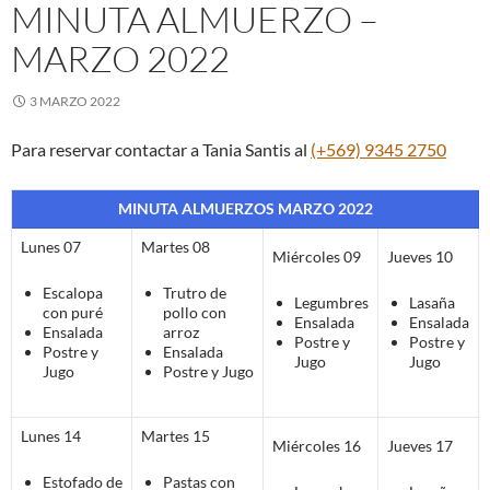
MINUTA ALMUERZO –
MARZO 2022
3 MARZO 2022
Para reservar contactar a Tania Santis al
(+569) 9345 2750
MINUTA ALMUERZOS MARZO 2022
Lunes 07
Martes 08
Miércoles 09
Jueves 10
Escalopa
Trutro de
Legumbres
Lasaña
con puré
pollo con
Ensalada
Ensalada
Ensalada
arroz
Postre y
Postre y
Postre y
Ensalada
Jugo
Jugo
Jugo
Postre y Jugo
Lunes 14
Martes 15
Miércoles 16
Jueves 17
Estofado de
Pastas con