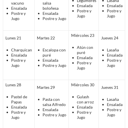
Legumbres
Lasaña
vacuno
salsa
Ensalada
Ensalada
Ensalada
boloñesa
Postre y
Postre y
Postre y
Ensalada
Jugo
Jugo
Jugo
Postre y Jugo
Miércoles 23
Lunes 21
Martes 22
Jueves 24
Atún con
Charquican
Escalopa con
Lasaña
puré
Ensalada
puré
Ensalada
Ensalada
Postre y
Ensalada
Postre y
Postre y
Jugo
Postre y Jugo
Jugo
Jugo
Lunes 28
Miércoles 30
Martes 29
Jueves 31
Pastel de
Gulash
Pasta con
Lasaña
Papas
con arroz
salsa Alfredo
Ensalada
Ensalada
Ensalada
Ensalada
Postre y
Postre y
Postre y
Postre y Jugo
Jugo
Jugo
Jugo