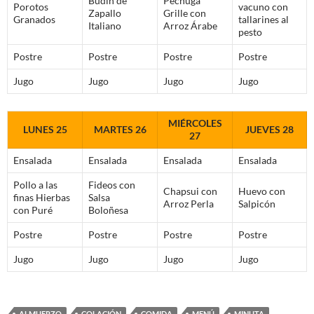
Budín de
Pechuga
Porotos
vacuno con
Zapallo
Grille con
Granados
tallarines al
Italiano
Arroz Árabe
pesto
Postre
Postre
Postre
Postre
Jugo
Jugo
Jugo
Jugo
MIÉRCOLES
LUNES 25
MARTES 26
JUEVES 28
27
Ensalada
Ensalada
Ensalada
Ensalada
Pollo a las
Fideos con
Chapsui con
Huevo con
finas Hierbas
Salsa
Arroz Perla
Salpicón
con Puré
Boloñesa
Postre
Postre
Postre
Postre
Jugo
Jugo
Jugo
Jugo
ALMUERZO
COLACIÓN
COMIDA
MENÚ
MINUTA