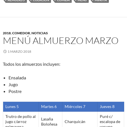
2018
,
COMEDOR
,
NOTICIAS
MENÚ ALMUERZO MARZO
1 MARZO 2018
Todos los almuerzos incluyen:
Ensalada
Jugo
Postre
Lunes 5
Martes 6
Miércoles 7
Jueves 8
Trutro de pollo al
Puré c/
Lasaña
jugo c/arroz
Charquicán
escalopa de
Boloñesa
primavera
vacuno