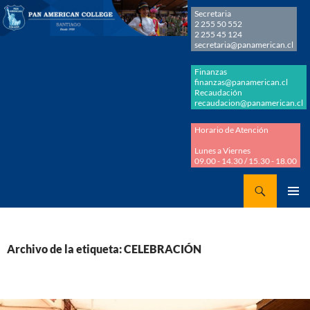
Secretaria
2 255 50 552
2 255 45 124
secretaria@panamerican.cl
Finanzas
finanzas@panamerican.cl
Recaudación
recaudacion@panamerican.cl
Horario de Atención
Lunes a Viernes
09.00 - 14.30 / 15.30 - 18.00
Buscar
Panamerican College
SALTAR
MENÚ
AL
PRINCI
CONTENIDO
Archivo de la etiqueta: CELEBRACIÓN