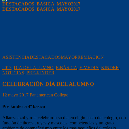
DESTACADOS_BASICA_MAYO2017
ASISTENCIA
DESTACADOS
MAYO
PREMIACIÓN
2017
,
DÍA DEL ALUMNO
,
E.BÁSICA
,
E.MEDIA
,
KINDER
,
NOTICIAS
,
PRE-KINDER
CELEBRACIÓN DÍA DEL ALUMNO
12 mayo 2017
Panamerican College
Pre kinder a 4º básico
Alianza azul y roja celebraron su día en el gimnasio del colegio, con
función de títeres , reyes y mascotas, competencias y un grato
ambiente de compañerismo entre los más pequeños del colegio.