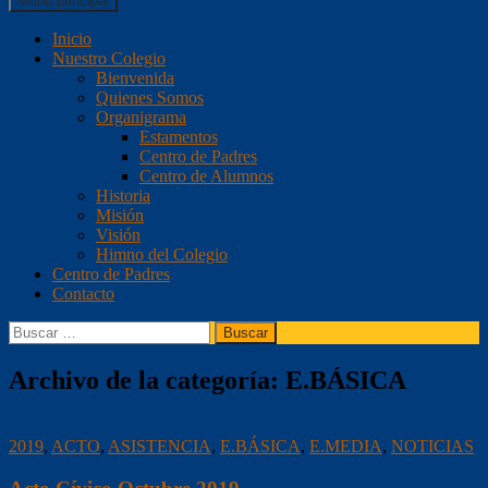
Menú principal
al
Panamerican College
contenido
Inicio
Nuestro Colegio
Bienvenida
Quienes Somos
Organigrama
Estamentos
Centro de Padres
Centro de Alumnos
Historia
Misión
Visión
Himno del Colegio
Centro de Padres
Contacto
Buscar:
Archivo de la categoría: E.BÁSICA
2019
,
ACTO
,
ASISTENCIA
,
E.BÁSICA
,
E.MEDIA
,
NOTICIAS