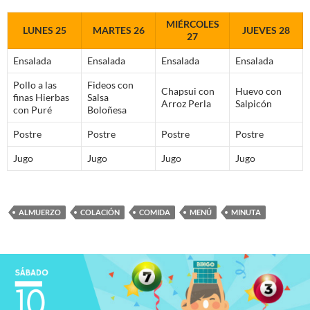
MIÉRCOLES
LUNES 25
MARTES 26
JUEVES 28
27
Ensalada
Ensalada
Ensalada
Ensalada
Pollo a las
Fideos con
Chapsui con
Huevo con
finas Hierbas
Salsa
Arroz Perla
Salpicón
con Puré
Boloñesa
Postre
Postre
Postre
Postre
Jugo
Jugo
Jugo
Jugo
ALMUERZO
COLACIÓN
COMIDA
MENÚ
MINUTA