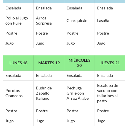
Ensalada
Ensalada
Ensalada
Ensalada
Pollo al Jugo
Arroz
Charquicán
Lasaña
con Puré
Sorpresa
Postre
Postre
Postre
Postre
Jugo
Jugo
Jugo
Jugo
MIÉRCOLES
LUNES 18
MARTES 19
JUEVES 21
20
Ensalada
Ensalada
Ensalada
Ensalada
Escalopa de
Budín de
Pechuga
Porotos
vacuno con
Zapallo
Grille con
Granados
tallarines al
Italiano
Arroz Árabe
pesto
Postre
Postre
Postre
Postre
Jugo
Jugo
Jugo
Jugo