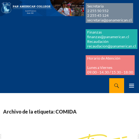
Secretaria
2 255 50 552
2 255 45 124
secretaria@panamerican.cl
Finanzas
finanzas@panamerican.cl
Recaudación
recaudacion@panamerican.cl
Horario de Atención
Lunes a Viernes
09.00 - 14.30 / 15.30 - 18.00
Buscar
Panamerican College
SALTAR
MENÚ
AL
PRINCI
CONTENIDO
Archivo de la etiqueta: COMIDA