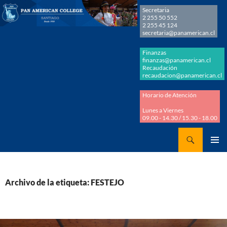
Secretaria
2 255 50 552
2 255 45 124
secretaria@panamerican.cl
Finanzas
finanzas@panamerican.cl
Recaudación
recaudacion@panamerican.cl
Horario de Atención
Lunes a Viernes
09.00 - 14.30 / 15.30 - 18.00
Buscar
Panamerican College
SALTAR
MENÚ
AL
PRINCI
CONTENIDO
Archivo de la etiqueta: FESTEJO