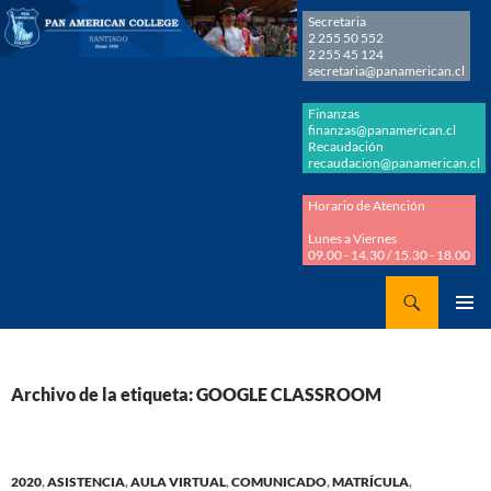
Secretaria
2 255 50 552
2 255 45 124
secretaria@panamerican.cl
Finanzas
finanzas@panamerican.cl
Recaudación
recaudacion@panamerican.cl
Horario de Atención
Lunes a Viernes
09.00 - 14.30 / 15.30 - 18.00
Buscar
Panamerican College
SALTAR
MENÚ
AL
PRINCI
CONTENIDO
Archivo de la etiqueta: GOOGLE CLASSROOM
2020
,
ASISTENCIA
,
AULA VIRTUAL
,
COMUNICADO
,
MATRÍCULA
,