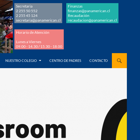
Secretaria
Finanzas
2 255 50 552
finanzas@panamerican.cl
2 255 45 124
Recaudación
secretaria@panamerican.cl
recaudacion@panamerican.cl
Horario de Atención
Lunes a Viernes
09.00 - 14.30 / 15.30 - 18.00
AL CONTENIDO
NUESTRO COLEGIO
CENTRO DE PADRES
CONTACTO