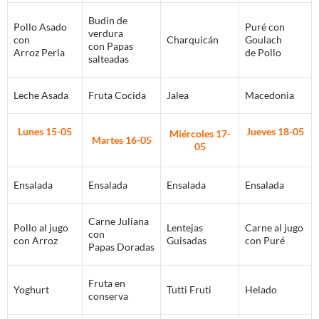
Budin de
Pollo Asado
Puré con
verdura
con
Charquicán
Goulach
con Papas
Arroz Perla
de Pollo
salteadas
Leche Asada
Fruta Cocida
Jalea
Macedonia
Lunes 15-05
Jueves 18-05
Miércoles 17-
Martes 16-05
05
Ensalada
Ensalada
Ensalada
Ensalada
Carne Juliana
Pollo al jugo
Lentejas
Carne al jugo
con
con Arroz
Guisadas
con Puré
Papas Doradas
Fruta en
Yoghurt
Tutti Fruti
Helado
conserva