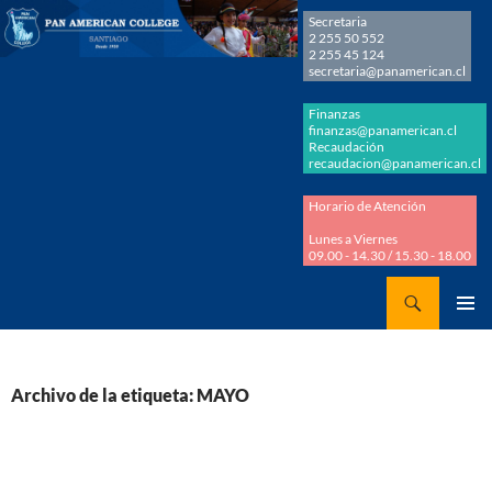
Secretaria
2 255 50 552
2 255 45 124
secretaria@panamerican.cl
Finanzas
finanzas@panamerican.cl
Recaudación
recaudacion@panamerican.cl
Horario de Atención
Lunes a Viernes
09.00 - 14.30 / 15.30 - 18.00
Buscar
Panamerican College
SALTAR
MENÚ
AL
PRINCI
CONTENIDO
Archivo de la etiqueta: MAYO